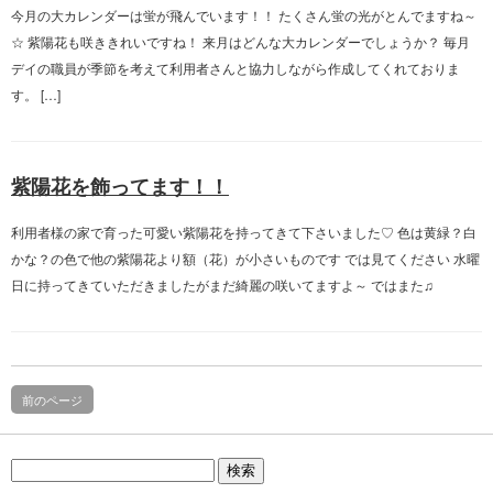
今月の大カレンダーは蛍が飛んでいます！！ たくさん蛍の光がとんでますね～
☆ 紫陽花も咲ききれいですね！ 来月はどんな大カレンダーでしょうか？ 毎月
デイの職員が季節を考えて利用者さんと協力しながら作成してくれておりま
す。 […]
紫陽花を飾ってます！！
利用者様の家で育った可愛い紫陽花を持ってきて下さいました♡ 色は黄緑？白
かな？の色で他の紫陽花より額（花）が小さいものです では見てください 水曜
日に持ってきていただきましたがまだ綺麗の咲いてますよ～ ではまた♫
前のページ